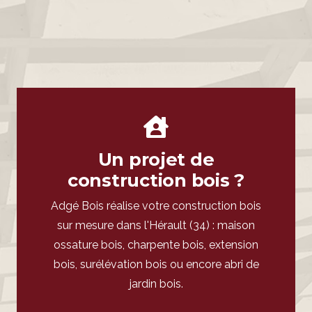
Un projet
d’am
énagement bois ?
Un projet de
construction bois ?
Adgé Bois effectue vos aménagements
bois sur mesure dans l'Hérault (34) :
Adgé Bois réalise votre construction bois
bardage en bois, brise-vue en bois,
sur mesure dans l'Hérault (34) : maison
mezzanine en bois, pergola en bois ou bois
ossature bois, charpente bois, extension
flotté, pool-house en bois, et bien sûr
terrasse en bois.
bois, surélévation bois ou encore abri de
jardin bois.