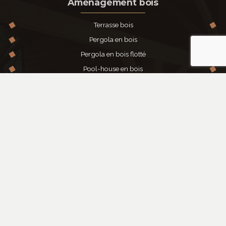
Aménagement bois
Terrasse bois
Pergola en bois
Pergola en bois flotté
Pool-house en bois
Mezzanine en bois
Bardage en bois
Brise-vue en bois
Adgé Bois
L’entreprise
Nos réalisations bois
Contact
Foire Aux Questions
Mentions légales